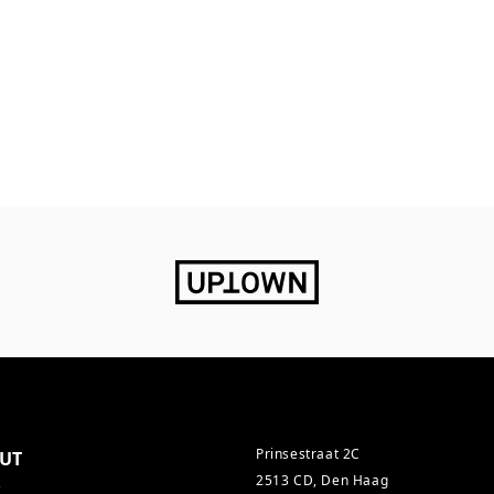
Prinsestraat 2C
UT
2513 CD, Den Haag
s